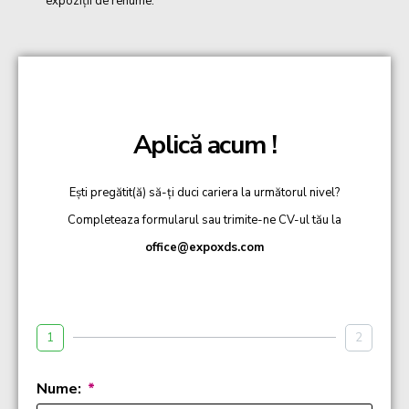
expoziții de renume.
Aplică acum !
Ești pregătit(ă) să-ți duci cariera la următorul nivel?
Completeaza formularul sau trimite-ne CV-ul tău la
office@expoxds.com
1
2
Nume: