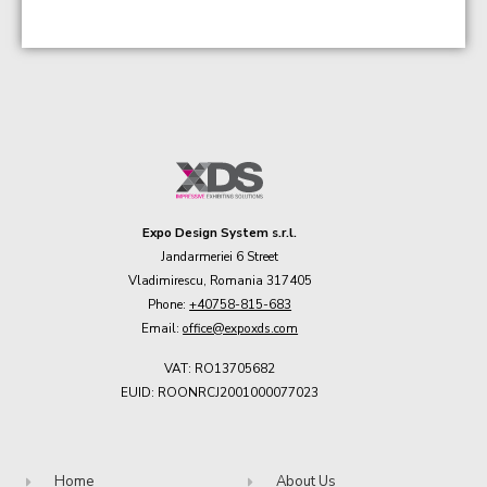
Expo Design System s.r.l.
Jandarmeriei 6 Street
Vladimirescu, Romania 317405
Phone:
+40758-815-683
Email:
office@expoxds.com
VAT: RO13705682
EUID: ROONRCJ2001000077023
Home
About Us